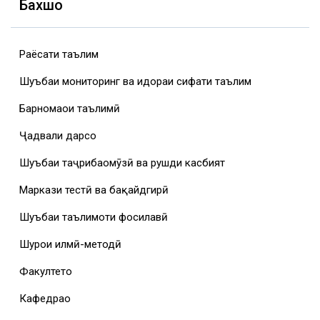
Бахшҳо
Раёсати таълим
Шуъбаи мониторинг ва идораи сифати таълим
Барномаҳои таълимӣ
Ҷадвали дарсҳо
Шуъбаи таҷрибаомӯзӣ ва рушди касбият
Маркази тестӣ ва бақайдгирӣ
Шуъбаи таълимоти фосилавӣ
Шурои илмӣ-методӣ
Факултетҳо
Кафедраҳо