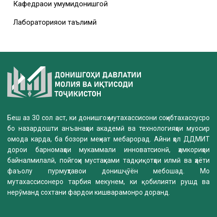
Кафедраҳои умумидонишгоҳӣ
Лабораторияҳои таълимӣ
Беш аз 30 сол аст, ки донишгоҳ мутахассисони соҳибтахассусро
бо назардошти анъанаҳои академӣ ва технологияҳои муосир
омода карда, ба бозори меҳнат мебарорад. Айни ҳол ДДМИТ
дорои барномаҳои мукаммали инноватсионӣ, ҳамкориҳои
байналмилалӣ, пойгоҳи мустаҳками тадқиқотҳои илмӣ ва ҳаёти
фаъолу пурмуҳтавои донишҷӯён мебошад. Мо
мутахассисонеро тарбия мекунем, ки қобилияти рушд ва
нерӯманд сохтани фардои кишварамонро доранд.