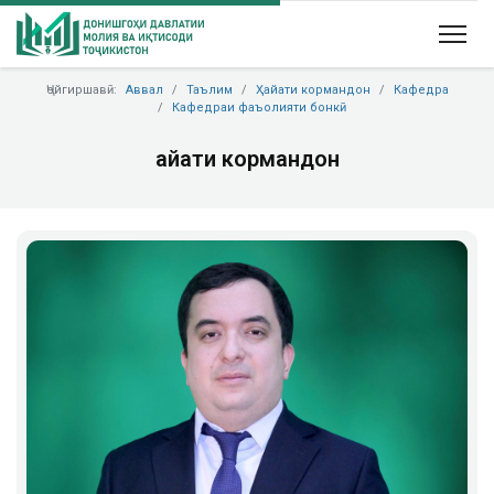
Ҷойгиршавӣ:
Аввал
Таълим
Ҳайати кормандон
Кафедра
Кафедраи фаъолияти бонкӣ
Ҳайати кормандон