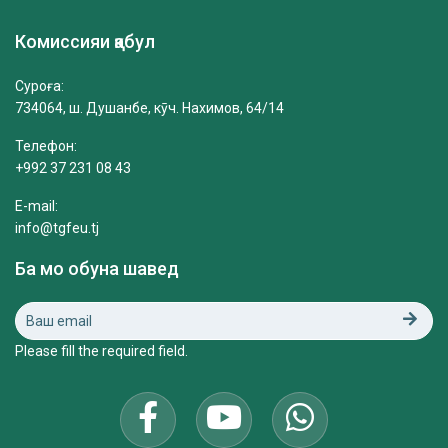
Комиссияи қабул
Суроға:
734064, ш. Душанбе, кӯч. Нахимов, 64/14
Телефон:
+992 37 231 08 43
E-mail:
info@tgfeu.tj
Ба мо обуна шавед
Please fill the required field.