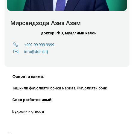
Мирсаидзода Азиз Азам
доктор PhD, муаллими калон
+992 99 999 9999
info@ddmit.tj
Фанҳои таълимӣ:
Ташкили фаъолияти бонки марказӣ, Фаъолияти бонкӣ
Соҳаи рағбатҳои илмӣ:
Буҳрони иқтисодӣ