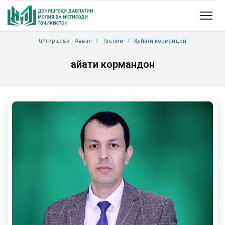
Ҷойгиршавӣ:
Аввал
Таълим
Ҳайати кормандон
Ҳайати кормандон