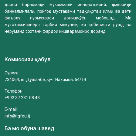
дорои барномаҳои мукаммали инноватсионӣ, ҳамкориҳои
байналмилалӣ, пойгоҳи мустаҳками тадқиқотҳои илмӣ ва ҳаёти
фаъолу пурмуҳтавои донишҷӯён мебошад. Мо
мутахассисонеро тарбия мекунем, ки қобилияти рушд ва
нерӯманд сохтани фардои кишварамонро доранд.
Комиссияи қабул
Суроға:
734064, ш. Душанбе, кӯч. Нахимов, 64/14
Телефон:
+992 37 231 08 43
E-mail:
info@tgfeu.tj
Ба мо обуна шавед