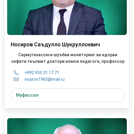
Носиров Саъдулло Шукруллоевич
Сармутахассиси шуъбаи мониторинг ва идораи
сифати таълимт
доктори илмҳои педагогӣ, профессор
+992 935 31 17 71
nosirov1965@mail.ru
Муфассал