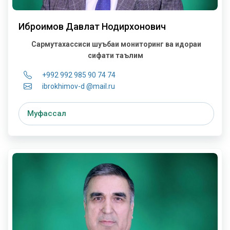
Иброҳимов Давлат Нодирхонович
Сармутахассиси шуъбаи мониторинг ва идораи
сифати таълим
+992 992 985 90 74 74
ibrokhimov-d @mail.ru
Муфассал