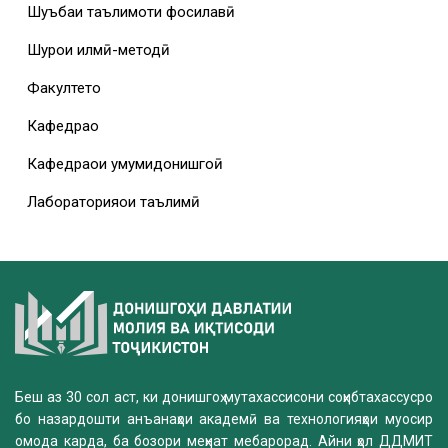
Шуъбаи таълимоти фосилавӣ
Шурои илмӣ-методӣ
Факултетҳо
Кафедраҳо
Кафедраҳои умумидонишгоҳӣ
Лабораторияҳои таълимӣ
Беш аз 30 сол аст, ки донишгоҳ мутахассисони соҳибтахассусро
бо назардошти анъанаҳои академӣ ва технологияҳои муосир
омода карда, ба бозори меҳнат мебарорад. Айни ҳол ДДМИТ