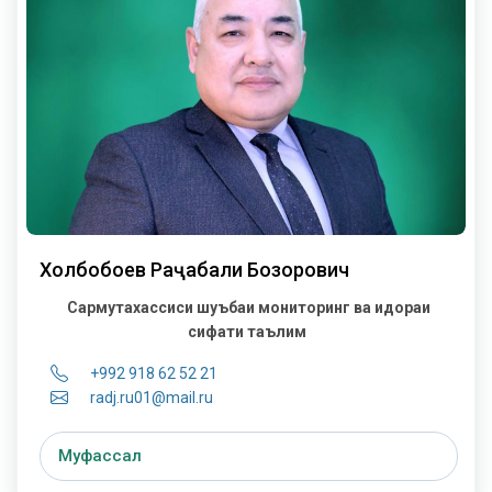
Холбобоев Раҷабали Бозорович
Сармутахассиси шуъбаи мониторинг ва идораи
сифати таълим
+992 918 62 52 21
radj.ru01@mail.ru
Муфассал