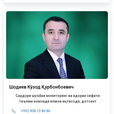
Шодиев Кӯҳзод Қурбонбоевич
Сардори шуъбаи мониторинг ва идораи сифати
таълим
номзади илмҳои иқтисодӣ, дотсент
+992 908 10 86 86