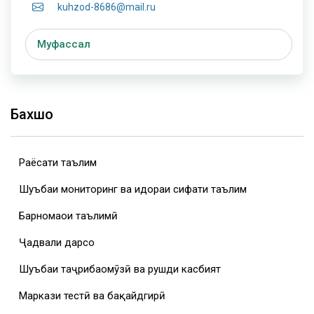
kuhzod-8686@mail.ru
Муфассал
Бахшҳо
Раёсати таълим
Шуъбаи мониторинг ва идораи сифати таълим
Барномаҳои таълимӣ
Ҷадвали дарсҳо
Шуъбаи таҷрибаомӯзӣ ва рушди касбият
Маркази тестӣ ва бақайдгирӣ