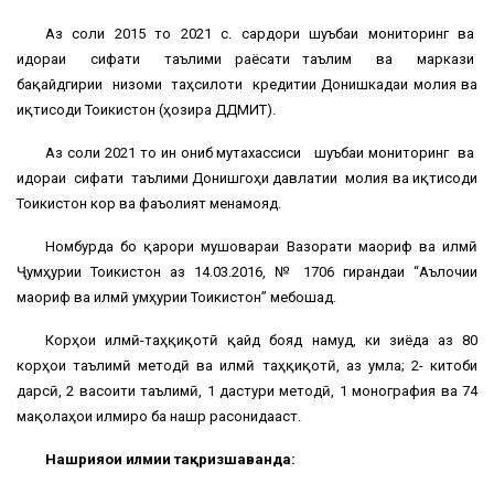
Аз соли 2015 то 2021 с. сардори шуъбаи мониторинг ва
идораи сифати таълими раёсати таълим ва маркази
бақайдгирии низоми таҳсилоти кредитии Донишкадаи молия ва
иқтисоди Тоҷикистон (ҳозира ДДМИТ).
Аз соли 2021 то ин ҷониб мутахассиси шуъбаи мониторинг ва
идораи сифати таълими Донишгоҳи давлатии молия ва иқтисоди
Тоҷикистон кор ва фаъолият менамояд.
Номбурда бо қарори мушовараи Вазорати маориф ва илмӣ
Ҷумҳурии Тоҷикистон аз 14.03.2016, № 1706 гирандаи “Аълочии
маориф ва илмӣ ҷумҳурии Тоҷикистон” мебошад.
Корҳои илмӣ-таҳқиқотӣ қайд бояд намуд, ки зиёда аз 80
корҳои таълимӣ методӣ ва илмӣ таҳқиқотӣ, аз ҷумла; 2- китоби
дарсӣ, 2 васоити таълимӣ, 1 дастури методӣ, 1 монография ва 74
мақолаҳои илмиро ба нашр расонидааст.
Нашрияҳои илмии тақризшаванда: