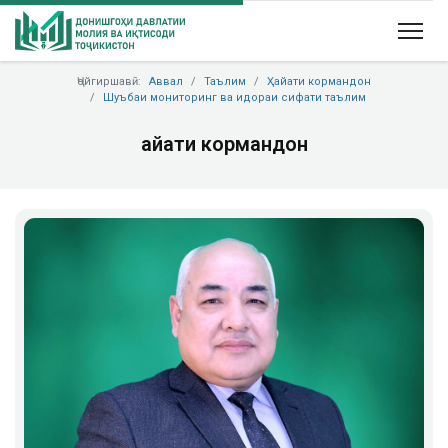
Ҷойгиршавӣ:
Аввал
Таълим
Ҳайати кормандон
Шуъбаи мониторинг ва идораи сифати таълим
Ҳайати кормандон