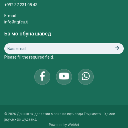
+992 37 231 08 43
E-mail:
info@tgfeu.tj
Ба мо обуна шавед
Please fill the required field.
© 2026 Донишгоҳи давлатии молия ва иқтисоди Тоҷикистон. Ҳамаи
ҳуқуқҳо ҳифз шудаанд.
Powered by
WebArt