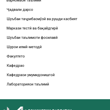
Барномаҳои таълимӣ
Ҷадвали дарсҳо
Шуъбаи таҷрибаомӯзӣ ва рушди касбият
Маркази тестӣ ва бақайдгирӣ
Шуъбаи таълимоти фосилавӣ
Шурои илмӣ-методӣ
Факултетҳо
Кафедраҳо
Кафедраҳои умумидонишгоҳӣ
Лабораторияҳои таълимӣ