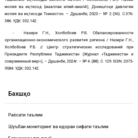
молия ва иқтисод (маҷаллаи илмӣ-амалӣ), Донишгоҳи давлатии
молия ва иқтисоди Тоҷикистон. – Душанбе, 2023.– № 2 (36). С.376-
386. УДК: 332.142.
- Назири Г.Н., Холбобоев Р.Б. Сбалансированности
организационно-экономического развития региона / Назири Г.Н.,
Холбобоев Р.Б. // Центр стратегических исследований при
Президенте Республики Таджикистан (Журнал «Таджикистан и
современный мир»), – Душанбе, 2024г. – № 4. (88). С. 129. ISSN: 2075-
9584. УДК: 332.142.
Бахшҳо
Раёсати таълим
Шуъбаи мониторинг ва идораи сифати таълим