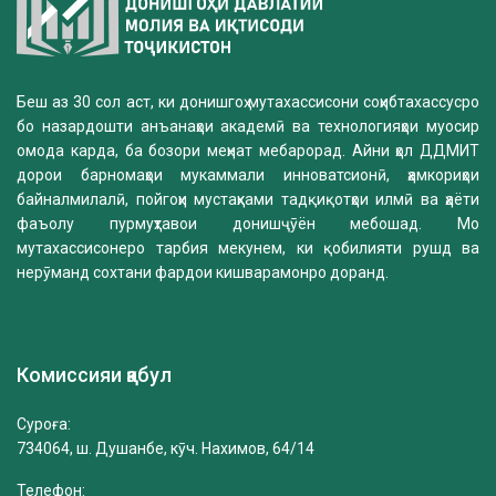
Беш аз 30 сол аст, ки донишгоҳ мутахассисони соҳибтахассусро
бо назардошти анъанаҳои академӣ ва технологияҳои муосир
омода карда, ба бозори меҳнат мебарорад. Айни ҳол ДДМИТ
дорои барномаҳои мукаммали инноватсионӣ, ҳамкориҳои
байналмилалӣ, пойгоҳи мустаҳками тадқиқотҳои илмӣ ва ҳаёти
фаъолу пурмуҳтавои донишҷӯён мебошад. Мо
мутахассисонеро тарбия мекунем, ки қобилияти рушд ва
нерӯманд сохтани фардои кишварамонро доранд.
Комиссияи қабул
Суроға:
734064, ш. Душанбе, кӯч. Нахимов, 64/14
Телефон: