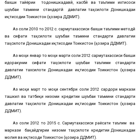
бахши тайёрии тодонишкадавӣ, касбӣ ва таълими ихтисоси
шуъбаи таъмини стандартӣ давлатии таҳсилоти Донишкадаи
иқтисодии Тоҷикистон (ҳозира ДДМИТ).
Аз соли 2010 то 2012 с. сармутахассиси бахши таълими методӣ
ва сифати таҳсилоти шуъбаи таъмини стандарти давлатии
таҳсилоти Донишкадаи иқтисодии Тоҷикистон (ҳозира ДДМИТ).
Аз моҳи январ то моҳи марти соли 2012 сармутахассиси бахши
идоракунии сифати таҳсилоти шуъбаи таълими стандарти
давлатии тахсилоти Донишкадаи иқтисодии Тоҷикистон (ҳозира
ДДМИТ).
Аз моҳи март то моҳи сентябри соли 2012 сардори маркази
ташкил ва татбиқи низоми кредитии шуъбаи таъмини стандарти
давлатии таҳсилоти Донишкадаи иқтисодии Тоҷикистон (ҳозира
ДДМИТ).
Аз соли 2012 то 2015 с. Сармутахассиси раёсати таълим ва
маркази бақайдгирии низоми таҳсилоти кредитии Донишкадаи
молия ва иқтисоди Тоҷикистон (ҳозира ДДМИТ).