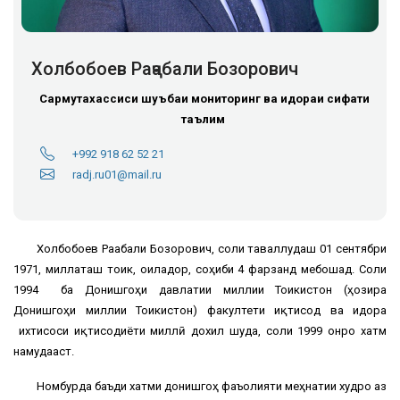
Холбобоев Раҷабали Бозорович
Сармутахассиси шуъбаи мониторинг ва идораи сифати
таълим
+992 918 62 52 21
radj.ru01@mail.ru
Холбобоев Раҷабали Бозорович, соли таваллудаш 01 сентябри
1971, миллаташ тоҷик, оиладор, соҳиби 4 фарзанд мебошад. Соли
1994 ба Донишгоҳи давлатии миллии Тоҷикистон (ҳозира
Донишгоҳи миллии Тоҷикистон) факултети иқтисод ва идора
ихтисоси иқтисодиёти миллӣ дохил шуда, соли 1999 онро хатм
намудааст.
Номбурда баъди хатми донишгоҳ фаъолияти меҳнатии худро аз