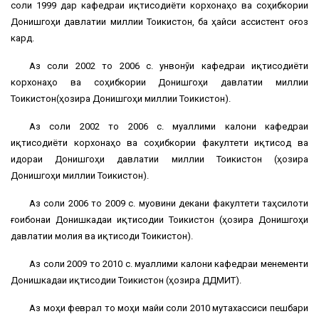
соли 1999 дар кафедраи иқтисодиёти корхонаҳо ва соҳибкории
Донишгоҳи давлатии миллии Тоҷикистон, ба ҳайси ассистент оғоз
кард.
Аз соли 2002 то 2006 с. унвонҷӯи кафедраи иқтисодиёти
корхонаҳо ва соҳибкории Донишгоҳи давлатии миллии
Тоҷикистон(ҳозира Донишгоҳи миллии Тоҷикистон).
Аз соли 2002 то 2006 с. муаллими калони кафедраи
иқтисодиёти корхонаҳо ва соҳибкории факултети иқтисод ва
идораи Донишгоҳи давлатии миллии Тоҷикистон (ҳозира
Донишгоҳи миллии Тоҷикистон).
Аз соли 2006 то 2009 с. муовини декани факултети таҳсилоти
ғоибонаи Донишкадаи иқтисодии Тоҷикистон (ҳозира Донишгоҳи
давлатии молия ва иқтисоди Тоҷикистон).
Аз соли 2009 то 2010 с. муаллими калони кафедраи менеҷменти
Донишкадаи иқтисодии Тоҷикистон (ҳозира ДДМИТ).
Аз моҳи феврал то моҳи майи соли 2010 мутахассиси пешбари