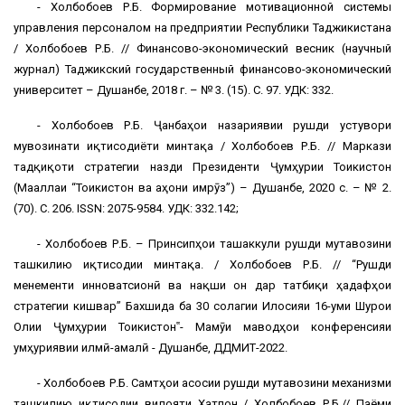
- Холбобоев Р.Б. Формирование мотивационной системы
управления персоналом на предприятии Республики Таджикистана
/ Холбобоев Р.Б. // Финансово-экономический весник (научный
журнал) Таджикский государственный финансово-экономический
университет – Душанбе, 2018 г. – № 3. (15). С. 97. УДК: 332.
- Холбобоев Р.Б. Ҷанбаҳои назариявии рушди устувори
мувозинати иқтисодиёти минтақа / Холбобоев Р.Б. // Маркази
тадқиқоти стратегии назди Президенти Ҷумҳурии Тоҷикистон
(Маҷаллаи “Тоҷикистон ва ҷаҳони имрӯз”) – Душанбе, 2020 с. – № 2.
(70). С. 206. ISSN: 2075-9584. УДК: 332.142;
- Холбобоев Р.Б. – Принсипҳои ташаккули рушди мутавозини
ташкилию иқтисодии минтақа. / Холбобоев Р.Б. // “Рушди
менеҷменти инноватсионӣ ва нақши он дар татбиқи ҳадафҳои
стратегии кишвар” Бахшида ба 30 солагии Иҷлосияи 16-уми Шурои
Олии Ҷумҳурии Тоҷикистон‟- Маҷмӯи маводҳои конференсияи
ҷумҳуриявии илмӣ-амалӣ - Душанбе, ДДМИТ-2022.
- Холбобоев Р.Б. Самтҳои асосии рушди мутавозини механизми
ташкилию иқтисодии вилояти Хатлон / Холбобоев Р.Б.// Паёми