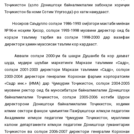
Тоҷикистон (ҳоло Донишгоҳи байналмилалии забонҳои хориҷии
Тоҷикистон ба номи Сотим Улуғзода)-ро хатм намудааст.
Носиров Саъдулло солҳои 1986-1993 омӯзгори мактаби миёнаи
№96-и ноҳияи Ҳисор, солҳои 1993-1998 муовини директор оид ба
корҳои таълиму тарбия ва солҳои 1998-2000 дар вазифаи
директори ҳамин муассисаи таълимӣ кор кардааст.
Аввали солҳои 2000-ум ба шаҳри Душанбе ба кор даъват
шуда, мудири шуъбаи маркетинги Маркази таълимии «Садр»,
солҳои 2001-2003 директори Маркази таълимии «Садр», солҳои
2003-2004 директори генералии Корхонаи фаръии корпоратсияи
«Садр инк.» (ИМА) дар Ҷумҳурии Тоҷикистон, солҳои 2004-2005
муовини ректор оид ба муносибатҳои байналмилалии Донишгоҳи
байналмилалии Тоҷикистон, солҳои 2005-2006 котиби Шурои
директорони Донишгоҳи байналмилалии Тоҷикистон, ходими
илмии сектори фанҳои ҷамъиятии Пажӯҳишгоҳи илмҳои педагогии
Академияи илмҳои педагогии Ҷумҳурии Тоҷикистон, муаллими
калони департаменти илмҳои педагогии Донишгоҳи гуманитарии
Тоҷикистон ва солҳои 2006-2007 директори генералии Корхонаи