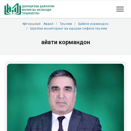
Ҷойгиршавӣ:
Аввал
Таълим
Ҳайати кормандон
Шуъбаи мониторинг ва идораи сифати таълим
Ҳайати кормандон