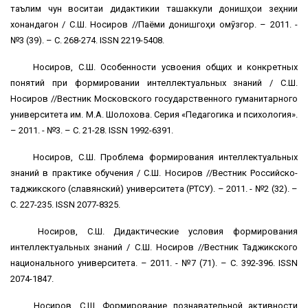
таълим чун воситаи дидактикии ташаккули донишҳои зеҳнии
хонандагон / С.Ш. Носиров //Паёми донишгоҳи омӯзгорӣ. – 2011. -
№3 (39). – С. 268-274. ISSN 2219-5408.
Носиров, С.Ш. Особенности усвоения общих и конкретных
понятий при формировании интеллектуальных знаний / С.Ш.
Носиров //Вестник Московского государственного гуманитарного
университета им. М.А. Шолохова. Серия «Педагогика и психология».
– 2011. - №3. – С. 21-28. ISSN 1992-6391.
Носиров, С.Ш. Проблема формирования интеллектуальных
знаний в практике обучения / С.Ш. Носиров //Вестник Российско-
таджикского (славянский) университета (РТСУ). – 2011. - №2 (32). –
С. 227-235. ISSN 2077-8325.
Носиров, С.Ш. Дидактические условия формирования
интеллектуальных знаний / С.Ш. Носиров //Вестник Таджикского
национального университета. – 2011. - №7 (71). – С. 392-396. ISSN
2074-1847.
Носиров, С.Ш. Формирование познавательной активности