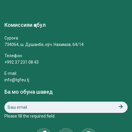
Комиссияи қабул
Суроға:
734064, ш. Душанбе, кӯч. Нахимов, 64/14
Телефон:
+992 37 231 08 43
E-mail:
info@tgfeu.tj
Ба мо обуна шавед
Please fill the required field.