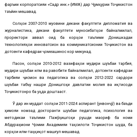
фаръии корпоратсияи «Садр инк.» (ИМА) дар Ҷумҳурии Тоҷикистон
таъйин мешавад.
Солҳои 2007-2010 муовини декани факултети дипломатия ва
журналистика, декани факултети муносибатҳои байналмилалӣ,
проректори аввал оид ба корҳои таълими Донишкадаи
технологияҳои инноватсионӣ ва коммуникатсионии Тоҷикистон ва
дотсенти кафедраи ҷомеашиносӣ кор мекунад.
Пасон, солҳои 2010-2012 вазифаҳои мудири шуъбаи тарбия,
мудири шуъбаи илм ва равобити байналмилалӣ, дотсенти кафедраи
тарбияи ҷисмонӣ ва педагогика ва солҳои 2012-2022 сардори
шуъбаи табъу нашри Донишгоҳи давлатии молия ва иқтисоди
Тоҷикистонро ба уҳда доштааст.
Ӯ дар ин муддат солҳои 2011-2024 аспирант (унвонҷӯ) ва баъди
ҳимояи номзадӣ докторанти шуъбаи педагогика, психология ва
методикаи таълими Пажӯҳишгоҳи рушди маориф ба номи
Абдураҳмони Ҷомии Академияи таҳсилоти Тоҷикистон шуда, ба
корҳои илмӣ-таҳқиқотӣ машғул мешавад.