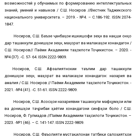
возможностей у обучаемых по формированию интеллектуальных
знаний, умений и навыков / С.Ш. Носиров //Вестник Таджикского
национального университета. – 2019. - №4. – С.186-192. ISSN 2074-
1847.
Носиров, С.Ш. Баъзе ҷанбаҳои ишкишофи зеҳнӣ ва нақши онҳо
дар ташаккули донишҳои зеҳнӣ, маҳорат ва малакаҳои хонандагон /
С.Ш. Носиров// Паёми Академияи таҳсилоти Тоҷикистон. – 2020. -
№4 (37). -С. 57- 64. ISSN 2222-9809.
Носиров, С.Ш. Афзалиятнокии таълим дар ташаккули
донишҳои зеҳнӣ, маҳорат ва малакаҳои хонандагон: назария ва
амалия / С.Ш. Носиров // Паёми Академияи таҳсилоти Тоҷикистон. -
2021. -№4 (41). -С. 51-61. ISSN 2222-9809.
Носиров, С.Ш. Асосҳои назариявии ташаккули мафҳумҳои илмӣ
ва донишҳои таҷрибаи ҳаётии хонандагони синфҳои болоӣ / С.Ш.
Носиров, Ф. Гулмадов //Паёми Академияи таҳсилоти Тоҷикистон. –
2023. -№1 (46). – С. 141-147. ISSN 2222-9809.
Носиров, С.Ш. Фаъолияти мустақилонаи татбиқи салоҳиятҳои