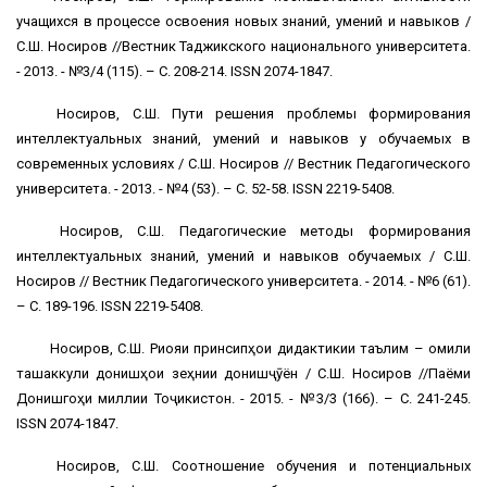
учащихся в процессе освоения новых знаний, умений и навыков /
С.Ш. Носиров //Вестник Таджикского национального университета.
- 2013. - №3/4 (115). – С. 208-214. ISSN 2074-1847.
Носиров, С.Ш. Пути решения проблемы формирования
интеллектуальных знаний, умений и навыков у обучаемых в
современных условиях / С.Ш. Носиров // Вестник Педагогического
университета. - 2013. - №4 (53). – С. 52-58. ISSN 2219-5408.
Носиров, С.Ш. Педагогические методы формирования
интеллектуальных знаний, умений и навыков обучаемых / С.Ш.
Носиров // Вестник Педагогического университета. - 2014. - №6 (61).
– С. 189-196. ISSN 2219-5408.
Носиров, С.Ш. Риояи принсипҳои дидактикии таълим – омили
ташаккули донишҳои зеҳнии донишҷӯён / С.Ш. Носиров //Паёми
Донишгоҳи миллии Тоҷикистон. - 2015. - №3/3 (166). – С. 241-245.
ISSN 2074-1847.
Носиров, С.Ш. Соотношение обучения и потенциальных