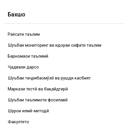
Бахшҳо
Раёсати таълим
Шуъбаи мониторинг ва идораи сифати таълим
Барномаҳои таълимӣ
Ҷадвали дарсҳо
Шуъбаи таҷрибаомӯзӣ ва рушди касбият
Маркази тестӣ ва бақайдгирӣ
Шуъбаи таълимоти фосилавӣ
Шурои илмӣ-методӣ
Факултетҳо