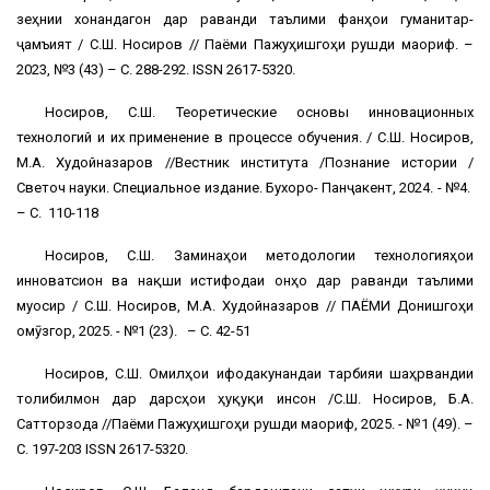
зеҳнии хонандагон дар раванди таълими фанҳои гуманитарӣ-
ҷамъиятӣ / С.Ш. Носиров // Паёми Пажуҳишгоҳи рушди маориф. –
2023, №3 (43) – С. 288-292. ISSN 2617-5320.
Носиров, С.Ш. Теоретические основы инновационных
технологий и их применение в процессе обучения. / С.Ш. Носиров,
М.А. Худойназаров //Вестник института /Познание истории /
Светоч науки. Специальное издание. Бухоро- Панҷакент, 2024. - №4.
– С. 110-118
Носиров, С.Ш. Заминаҳои методологии технологияҳои
инноватсионӣ ва нақши истифодаи онҳо дар раванди таълими
муосир / С.Ш. Носиров, М.А. Худойназаров // ПАЁМИ Донишгоҳи
омӯзгорӣ, 2025. - №1 (23). – С. 42-51
Носиров, С.Ш. Омилҳои ифодакунандаи тарбияи шаҳрвандии
толибилмон дар дарсҳои ҳуқуқи инсон /С.Ш. Носиров, Б.А.
Сатторзода //Паёми Пажуҳишгоҳи рушди маориф, 2025. - №1 (49). –
С. 197-203 ISSN 2617-5320.