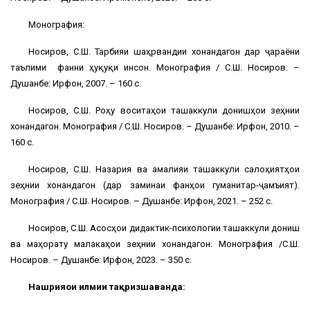
Монография:
Носиров, С.Ш. Тарбияи шаҳрвандии хонандагон дар ҷараёни
таълими фанни ҳуқуқи инсон. Монография / С.Ш. Носиров. –
Душанбе: Ирфон, 2007. – 160 с.
Носиров, С.Ш. Роҳу воситаҳои ташаккули донишҳои зеҳнии
хонандагон. Монография / С.Ш. Носиров. – Душанбе: Ирфон, 2010. –
160 с.
Носиров, С.Ш. Назария ва амалияи ташаккули салоҳиятҳои
зеҳнии хонандагон (дар заминаи фанҳои гуманитарӣ-ҷамъиятӣ).
Монография / С.Ш. Носиров. – Душанбе: Ирфон, 2021. – 252 с.
Носиров, С.Ш. Асосҳои дидактикӣ-психологии ташаккули дониш
ва маҳорату малакаҳои зеҳнии хонандагон. Монография /С.Ш.
Носиров. – Душанбе: Ирфон, 2023. – 350 с.
Нашрияҳои илмии тақризшаванда: