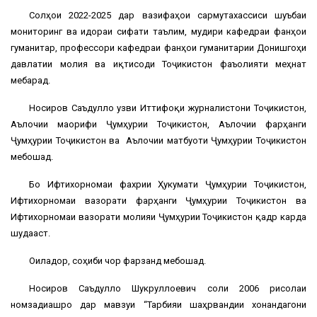
Солҳои 2022-2025 дар вазифаҳои сармутахассиси шуъбаи
мониторинг ва идораи сифати таълим, мудири кафедраи фанҳои
гуманитарӣ, профессори кафедраи фанҳои гуманитарии Донишгоҳи
давлатии молия ва иқтисоди Тоҷикистон фаъолияти меҳнатӣ
мебарад.
Носиров Саъдулло узви Иттифоқи журналистони Тоҷикистон,
Аълочии маорифи Ҷумҳурии Тоҷикистон, Аълочии фарҳанги
Ҷумҳурии Тоҷикистон ва Аълочии матбуоти Ҷумҳурии Тоҷикистон
мебошад.
Бо Ифтихорномаи фахрии Ҳукумати Ҷумҳурии Тоҷикистон,
Ифтихорномаи вазорати фарҳанги Ҷумҳурии Тоҷикистон ва
Ифтихорномаи вазорати молияи Ҷумҳурии Тоҷикистон қадр карда
шудааст.
Оиладор, соҳиби чор фарзанд мебошад.
Носиров Саъдулло Шукруллоевич соли 2006 рисолаи
номзадиашро дар мавзуи “Тарбияи шаҳрвандии хонандагони