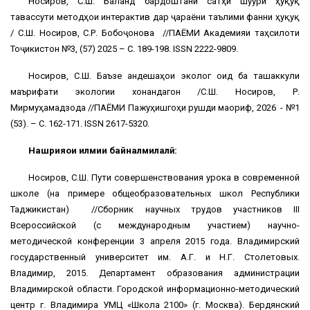
Носиров, С.Ш. Баланд бардоштани сатҳи шуури ҳуқуқӣ
тавассути методҳои интерактивӣ дар ҷараёни таълими фанни ҳуқуқ
/ С.Ш. Носиров, С.Р. Бобоҷонова //ПАЁМИ Академияи таҳсилоти
Тоҷикистон №3, (57) 2025 – С. 189-198. ISSN 2222-9809.
Носиров, С.Ш. Баъзе андешаҳои экологӣ оид ба ташаккули
маърифати экологии хонандагон /С.Ш. Носиров, Р.
Мирмуҳамадзода //ПАЁМИ Пажуҳишгоҳи рушди маориф, 2026 - №1
(53). – С. 162-171. ISSN 2617-5320.
Нашрияҳои илмии байналмилалӣ:
Носиров, С.Ш. Пути совершенствования урока в современной
школе (на примере общеобразовательных школ Республики
Таджикистан) //Сборник научных трудов участников III
Всероссийской (с международным участием) научно-
методической конференции 3 апреля 2015 года. Владимирский
государственный университет им. А.Г. и Н.Г. Столетовых.
Владимир, 2015. Департамент образования администрации
Владимирской области. Городской информационно-методический
центр г. Владимира УМЦ «Школа 2100» (г. Москва). Бердянский