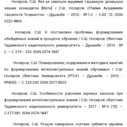
Носиров, С.Ш. Яке аз омилҳои муҳимми ташаккули донишҳои
зеҳнии хонандагон [Матн] / С.Ш. Носиров //Паёми Академияи
таҳсилоти Тоҷикистон. –Душанбе. – 2010. - №1-2. – С.63 -72. ISSN
2222-9809.
Носиров, С.Ш. К постановке проблемы формирования
обобщённых знаний в процессе обучения / С.Ш. Носиров //Вестник
Таджикского национального университета. – Душанбе. – 2010. - №
2. – С. 219 – 223. ISSN 2074-1847.
Носиров, С.Ш. Планирование, содержание и методика занятий
по формированию интеллектуальных знаний обучаемых / С.Ш.
Носиров //Вестник Университета (РТСУ). – Душанбе. – 2010. -
№4(30). – С. 223-230. ISSN 2077-8325.
Носиров, С.Ш. Особенности усвоения научных законов при
формировании интеллектуальных знаний / С.Ш. Носиров //Вестник
Таджикского национального университета. – 2011. - №6 (70). –
С.377-381. ISSN 2074-1847.
Носиров, С.Ш. Роҳҳои самаранок сохтани субъекти ҷараёни