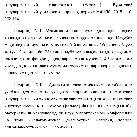
государственный университет (Украина). Бурятский
государственный университет при поддержке МАНПО. 2015. – С.
302-314
Носиров, С.Ш. Муаммоҳои ташаккули донишҳои зеҳнии
хонандагон дар амалияи таълим ва роҳҳои ҳалли онҳо. Маҷмӯаи
мақолаҳои Анҷумани илмӣ-амалии байналмилалии “Хонишҳои V-уми
Артуч” бахшида ба “Масоили мубрами илмҳои педагогӣ, иҷтимоӣ-
гуманитарӣ ва фанҳои дақиқ дар замони муосир”, 4-6 июли соли
2023 дар Донишкадаи омӯзгории Тоҷикистон дар шаҳри Панҷакент.
– Панҷакент, 2023. – С. 76 - 82
Носиров, С.Ш. Дидактико-психологические особенности
учебной деятельности учащихся старших классов. Ростовский
государственный экономический университет (РИНХ) Таганрогский
институт имени А. П. Чехова (филиал) ФГБОУ ВО «РГЭУ (РИНХ)».
Материалы III международной научно-практической конференции
на тему «Педагогическая диагностика: история, теория,
современность» - 2024. – С. 295-300