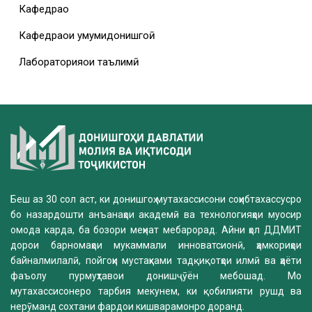
Кафедраҳо
Кафедраҳои умумидонишгоҳӣ
Лабораторияҳои таълимӣ
Беш аз 30 сол аст, ки донишгоҳ мутахассисони соҳибтахассусро
бо назардошти анъанаҳои академӣ ва технологияҳои муосир
омода карда, ба бозори меҳнат мебарорад. Айни ҳол ДДМИТ
дорои барномаҳои мукаммали инноватсионӣ, ҳамкориҳои
байналмилалӣ, пойгоҳи мустаҳками тадқиқотҳои илмӣ ва ҳаёти
фаъолу пурмуҳтавои донишҷӯён мебошад. Мо
мутахассисонеро тарбия мекунем, ки қобилияти рушд ва
нерӯманд сохтани фардои кишварамонро доранд.