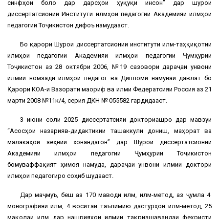
синфҳои болоӣ дар дарсҳои ҳуқуқи инсон” дар шурои
диссертатсионии Институти илмҳои педагогии Академияи илмҳои
педагогии Тоҷикистон дифоъ намудааст.
Бо қарори Шурои диссертатсионии институти илмӣ-таҳқиқотии
илмҳои педагогии Академияи илмҳои педагогии Ҷумҳурии
Тоҷикистон аз 28 октябри 2006, №19 сазовори дараҷаи унвони
илмии номзади илмҳои педагогӣ ва Дипломи намунаи давлатӣ бо
Қарори КОА-и Вазорати маориф ва илми Федератсияи Россия аз 21
марти 2008 №11к/4, серия ДКН № 055582 гардидааст.
3 июни соли 2025 диссертатсияи докториашро дар мавзуи
“Асосҳои назариявӣ-дидактикии ташаккули дониш, маҳорат ва
малакаҳои зеҳнии хонандагон” дар Шурои диссертатсионии
Академияи илмҳои педагогии Ҷумҳурии Тоҷикистон
бомуваффақият ҳимоя намуда, дараҷаи унвони илмии доктори
илмҳои педагогиро соҳиб шудааст.
Дар маҷмуъ, беш аз 170 маводи илмӣ, илмӣ-методӣ, аз ҷумла 4
монографияи илмӣ, 4 воситаи таълимию дастурҳои илмӣ-методӣ, 25
мақолаи илмӣ дар нашрияҳои илмии тақризшавандаи феҳристи