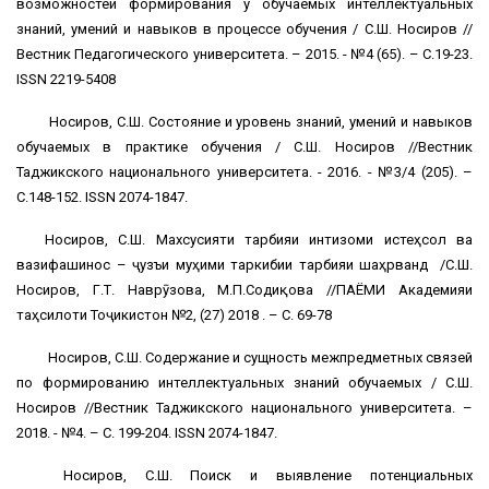
возможностей формирования у обучаемых интеллектуальных
знаний, умений и навыков в процессе обучения / С.Ш. Носиров //
Вестник Педагогического университета. – 2015. - №4 (65). – С.19-23.
ISSN 2219-5408
Носиров, С.Ш. Состояние и уровень знаний, умений и навыков
обучаемых в практике обучения / С.Ш. Носиров //Вестник
Таджикского национального университета. - 2016. - №3/4 (205). –
С.148-152. ISSN 2074-1847.
Носиров, С.Ш. Махсусияти тарбияи интизоми истеҳсолӣ ва
вазифашиносӣ – ҷузъи муҳими таркибии тарбияи шаҳрвандӣ /С.Ш.
Носиров, Г.Т. Наврӯзова, М.П.Содиқова //ПАЁМИ Академияи
таҳсилоти Тоҷикистон №2, (27) 2018 . – С. 69-78
Носиров, С.Ш. Содержание и сущность межпредметных связей
по формированию интеллектуальных знаний обучаемых / С.Ш.
Носиров //Вестник Таджикского национального университета. –
2018. - №4. – С. 199-204. ISSN 2074-1847.
Носиров, С.Ш. Поиск и выявление потенциальных