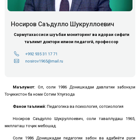
Носиров Саъдулло Шукруллоевич
Сармутахассиси шуъбаи мониторинг ва идораи сифати
таълимт
доктори илмҳои педагогӣ, профессор
+992 935 31 17 71
nosirov1965@mail.ru
Маълумот:
Олӣ, соли 1986 Донишкадаи давлатии забонҳои
Тоҷикистон ба номи Сотим Улуғзода
Фанҳои таълимӣ:
Педагогика ва психология, сотсиология
Носиров Саъдулло Шукруллоевич, соли таваллудаш 1965,
миллаташ тоҷик мебошад.
Соли 1986 Донишкадаи педагогии забон ва адабиёти руси