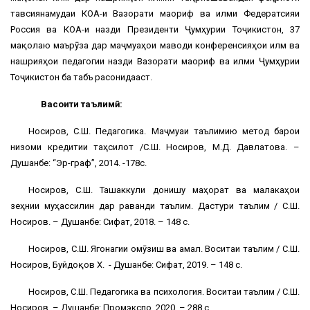
тавсиянамудаи КОА-и Вазорати маориф ва илми Федератсияи
Россия ва КОА-и назди Президенти Ҷумҳурии Тоҷикистон, 37
мақолаю маърӯза дар маҷмуаҳои маводи конференсияҳои илмӣ ва
нашрияҳои педагогии назди Вазорати маориф ва илми Ҷумҳурии
Тоҷикистон ба табъ расонидааст.
Васоити таълимӣ:
Носиров, С.Ш. Педагогика. Маҷмуаи таълимию методӣ барои
низоми кредитии таҳсилот /С.Ш. Носиров, М.Д. Давлатова. –
Душанбе: “Эр-граф”, 2014. -178с.
Носиров, С.Ш. Ташаккули донишу маҳорат ва малакаҳои
зеҳнии муҳассилин дар раванди таълим. Дастури таълимӣ / С.Ш.
Носиров. – Душанбе: Сифат, 2018. – 148 с.
Носиров, С.Ш. Ягонагии омӯзиш ва амал. Воситаи таълимӣ / С.Ш.
Носиров, Буйдоқов Х. - Душанбе: Сифат, 2019. – 148 с.
Носиров, С.Ш. Педагогика ва психология. Воситаи таълимӣ / С.Ш.
Носиров. – Душанбе: Промэкспо, 2020. – 288 с.